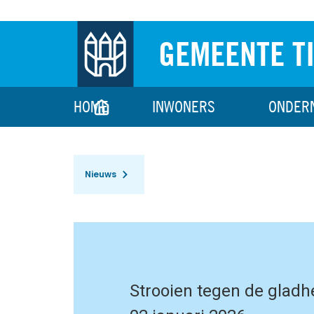
GEMEENTE T
HOME
INWONERS
ONDER
Nieuws
Strooien tegen de gladh