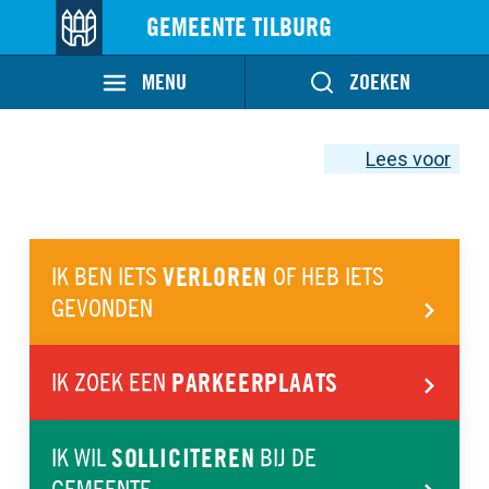
GEMEENTE TILBURG
MENU
ZOEKEN
Lees voor
IK BEN IETS
VERLOREN
OF HEB IETS
GEVONDEN
IK ZOEK EEN
PARKEER­PLAATS
IK WIL
SOLLICITEREN
BIJ DE
GEMEENTE