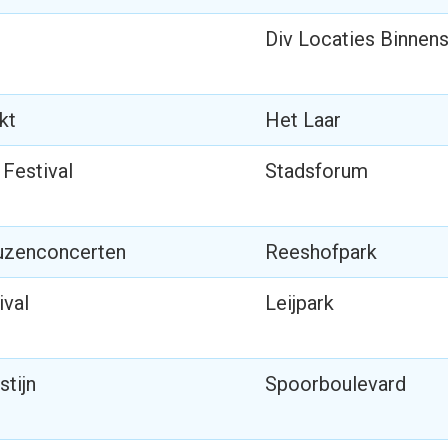
Div Locaties Binnen
kt
Het Laar
Festival
Stadsforum
uzenconcerten
Reeshofpark
ival
Leijpark
stijn
Spoorboulevard