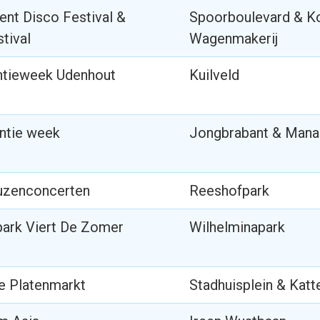
lent Disco Festival &
Spoorboulevard & K
tival
Wagenmakerij
ntieweek Udenhout
Kuilveld
ntie week
Jongbrabant & Mana
uzenconcerten
Reeshofpark
park Viert De Zomer
Wilhelminapark
e Platenmarkt
Stadhuisplein & Katt