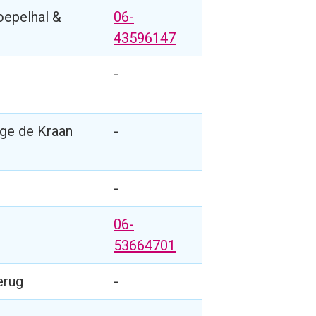
oepelhal &
06-
43596147
-
ge de Kraan
-
-
06-
53664701
erug
-