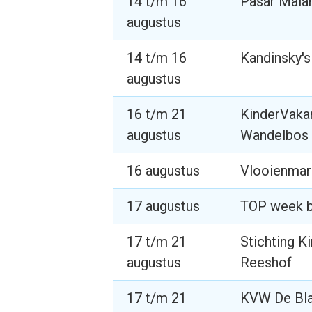
14 t/m 16
Pasar Mala
augustus
14 t/m 16
Kandinsky's
augustus
16 t/m 21
KinderVaka
augustus
Wandelbos
16 augustus
Vlooienmark
17 augustus
TOP week bi
17 t/m 21
Stichting K
augustus
Reeshof
17 t/m 21
KVW De Bl