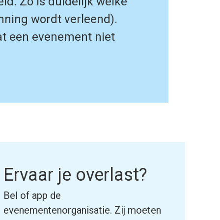
d. Zo is duidelijk welke
nning wordt verleend).
at een evenement niet
Ervaar je overlast?
Bel of app de
evenementenorganisatie. Zij moeten