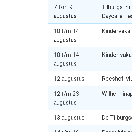
7 t/m 9
Tilburgs' Si
augustus
Daycare Fes
10 t/m 14
Kindervaka
augustus
10 t/m 14
Kinder vaka
augustus
12 augustus
Reeshof M
12 t/m 23
Wilhelmina
augustus
13 augustus
De Tilburgs