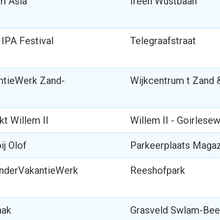
m Asia
Ireen Wustbaan
 IPA Festival
Telegraafstraat
ntieWerk Zand-
Wijkcentrum t Zand 
t Willem II
Willem II - Goirlese
j Olof
Parkeerplaats Magaz
inderVakantieWerk
Reeshofpark
aak
Grasveld Swlam-Bee