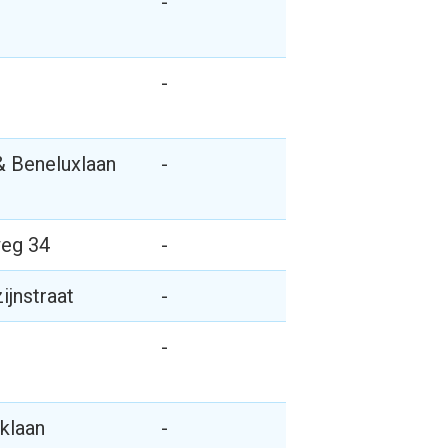
-
-
& Beneluxlaan
-
weg 34
-
ijnstraat
-
-
klaan
-