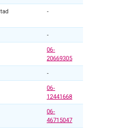
stad
-
-
06-
20669305
-
06-
12441668
06-
46715047