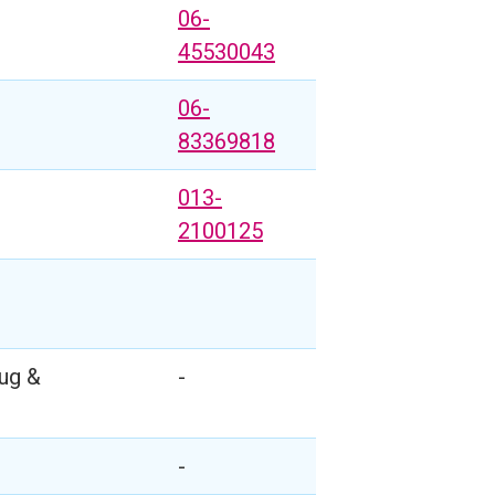
06-
45530043
06-
83369818
013-
2100125
ug &
-
-