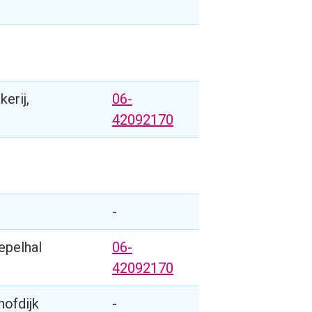
erij,
06-
42092170
-
epelhal
06-
42092170
hofdijk
-