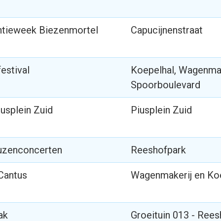
ntieweek Biezenmortel
Capucijnenstraat
estival
Koepelhal, Wagenmak
Spoorboulevard
usplein Zuid
Piusplein Zuid
uzenconcerten
Reeshofpark
Cantus
Wagenmakerij en Ko
ak
Groeituin 013 - Rees