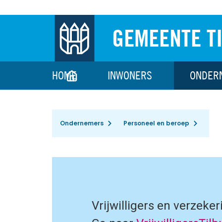
GEMEENTE T
HOME
INWONERS
ONDER
Ondernemers
Personeel en beroep
Vrijwilligers en verzeker