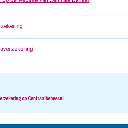
 op de website van Centraal Beheer
.
rzekering
ersverzekering
verzekering op Centraalbeheer.nl