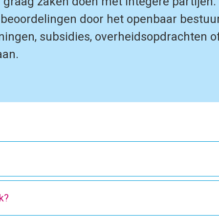
 graag zaken doen met integere partijen.
tsbeoordelingen door het openbaar bestuu
ningen, subsidies, overheidsopdrachten o
aan.
k?