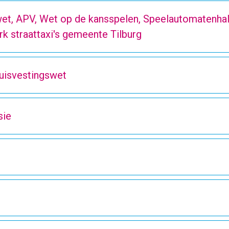
et, APV, Wet op de kansspelen, Speelautomatenhal
k straattaxi's gemeente Tilburg
uisvestingswet
sie