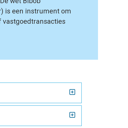
 De wet Bibob
r) is een instrument om
f vastgoedtransacties