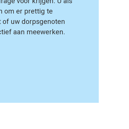
rage voor krijgen. U als
 om er prettig te
t of uw dorpsgenoten
actief aan meewerken.