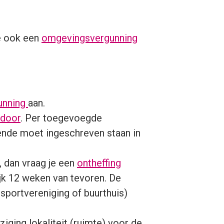
je ook een
omgevingsvergunning
unning
aan.
 door
. Per toegevoegde
ende moet ingeschreven staan in
, dan vraag je een
ontheffing
ijk 12 weken van tevoren. De
sportvereniging of buurthuis)
ziging lokaliteit (ruimte) voor de