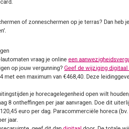
tcard.
sschermen of zonneschermen op je terras? Dan heb 
n'.
ngen
lautomaten vraag je online
een aanwezigheidsverg
zigen op jouw vergunning?
Geef de wijziging digitaal
,84 met een maximum van €468,40. Deze leidinggev
uitingstijden je horecagelegenheid open wilt houden
ag 8 ontheffingen per jaar aanvragen. Doe dit uiterl
n 120,45 euro per dag. Paracommerciële horeca (bv. 
er jaar.
horecaruimte, geef dit dan
digitaal
door. De totale wij