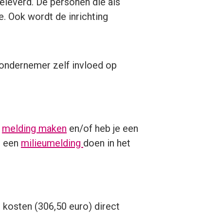
eleverd. De personen die als
e. Ook wordt de inrichting
 ondernemer zelf invloed op
n
melding maken
en/of heb je een
e een
milieumelding
doen in het
e kosten (306,50 euro) direct