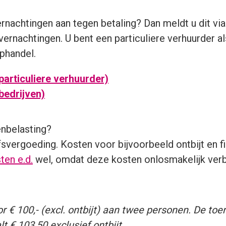
vernachtingen aan tegen betaling? Dan meldt u dit vi
 overnachtingen. U bent een particuliere verhuurder a
phandel.
particuliere verhuurder)
bedrijven)
enbelasting?
jfsvergoeding. Kosten voor bijvoorbeeld ontbijt en fi
en e.d.
wel, omdat deze kosten onlosmakelijk verb
€ 100,- (excl. ontbijt) aan twee personen. De toer
lt € 103,50 exclusief ontbijt.