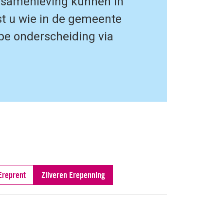
e samenleving kunnen in
t u wie in de gemeente
ype onderscheiding via
Ereprent
Zilveren Erepenning