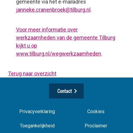
gemeente via het e-mailadres
janneke.cranenbroek@tilburg.nl
.
Voor meer informatie over
werkzaamheden van de gemeente Tilburg
kijkt u op
www.tilburg.nl/wegwerkzaamheden
.
Terug naar overzicht
Contact
Privacyverklaring
Cookies
Toegankelijkheid
Proclaimer