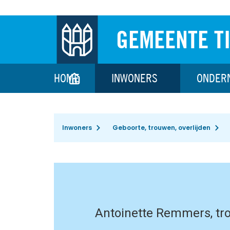
GEMEENTE T
HOME
INWONERS
ONDER
Inwoners
Geboorte, trouwen, overlijden
Antoinette Remmers, t