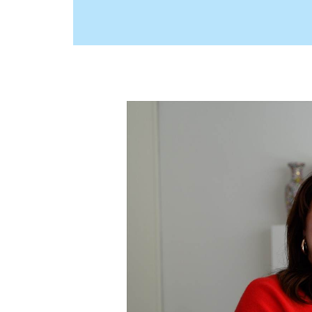
Video
Player