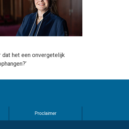
decrease
volume.
 dat het een onvergetelijk
ophangen?’
Proclaimer